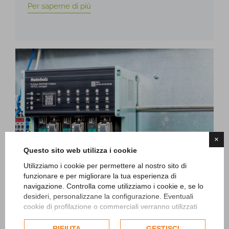
Per saperne di più
×
Questo sito web utilizza i cookie
Utilizziamo i cookie per permettere al nostro sito di
funzionare e per migliorare la tua esperienza di
navigazione. Controlla come utilizziamo i cookie e, se lo
desideri, personalizzane la configurazione. Eventuali
cookie di profilazione o commerciali verranno utilizzati
03/06/2025
esclusivamente previa acquisizione del consenso
Switch industriali e gateway:
dell'utente e, se consentito, potrebbero essere utilizzati
RIFIUTA
GESTISCI