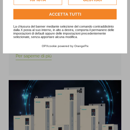
per personalizzare gli annunci pubblicitari. Per ulteriori
come mettere in sicurezza la
informazioni su come Google utilizza i dati raccolti,
ACCETTA TUTTI
rete OT
consulta la
politica sulla privacy di Google
.
Consulta l'informativa cookie completa.
Scopri come proteggere la connettività OT con
La chiusura del banner mediante selezione del comando contraddistinto
dalla X posta al suo interno, in alto a destra, comporta il permanere delle
switch e gateway industriali robusti e affidabili per
impostazioni di default oppure delle impostazioni precedentemente
selezionate, senza apportare alcuna modifica.
ambienti difficili.
OPXcookie
powered by
OrangePix
Per saperne di più