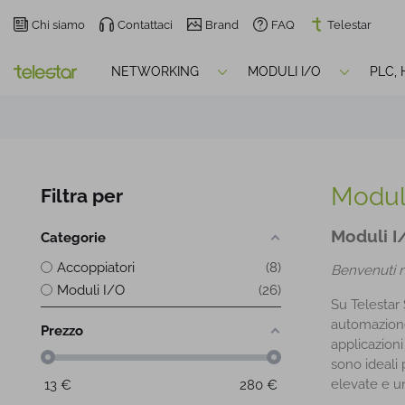
Chi siamo
Contattaci
Brand
FAQ
Telestar
NETWORKING
MODULI I/O
PLC,
Modul
Filtra per
Moduli I
Categorie
Accoppiatori
8
Benvenuti n
Moduli I/O
26
Su Telestar 
automazione 
Prezzo
applicazioni
sono ideali
elevate e un
13
€
280
€