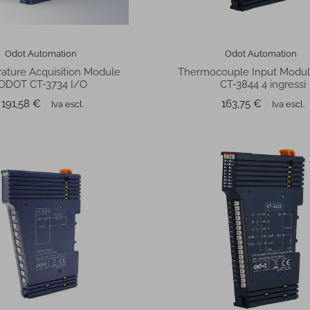
Odot Automation
Odot Automation
ature Acquisition Module
Thermocouple Input Modu
ODOT CT-3734 I/O
CT-3844 4 ingressi
Prezzo
Prezzo
191,58 €
163,75 €
Iva escl.
Iva escl.