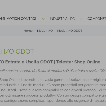
 HMI, MOTION CONTROL
INDUSTRIAL PC
COMPONEN
Home
Moduli I/O
Moduli I/O ODOT
i I/O ODOT
/O Entrata e Uscita ODOT | Telestar Shop Online
ella nostra sezione dedicata ai moduli I/O di entrata e uscita OD
Shop Online, troverete una vasta gamma di soluzioni per migliorare 
industriale. I nostri moduli I/O sono progettati per garantire massim
 industriali. Grazie alla loro compatibilità con diversi protocolli di
 per ottimizzare i processi produttivi. Con un design compatto e 
a configurazione semplice, rispondendo alle esigenze di flessibili