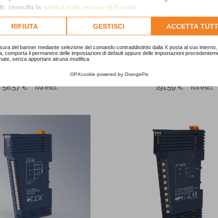
ti, consulta la
politica sulla privacy di Google
.
lta l'informativa cookie completa.
RIFIUTA
GESTISCI
ACCETTA TUTT
sura del banner mediante selezione del comando contraddistinto dalla X posta al suo interno, 
Odot Automation
Odot Automation
a, comporta il permanere delle impostazioni di default oppure delle impostazioni precedentem
nate, senza apportare alcuna modifica.
I/O digitale ODOT CT-122F
Analog input module CT-3
 ingressi PNP 24 VDC
Odot
OPXcookie
powered by
OrangePix
Prezzo
Prezzo
58,57 €
191,59 €
Iva escl.
Iva escl.