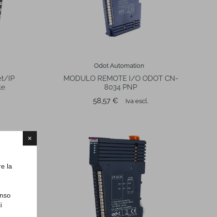
Odot Automation
t/IP
MODULO REMOTE I/O ODOT CN-
le
8034 PNP
Prezzo
58,57 €
Iva escl.
×
re la
enso
i