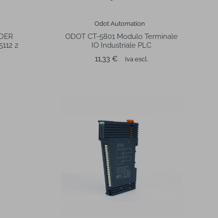
Odot Automation
DER
ODOT CT-5801 Modulo Terminale
112 2
IO Industriale PLC
Prezzo
11,33 €
Iva escl.