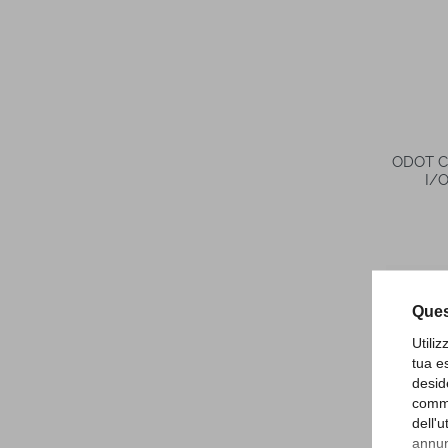
ODOT C
I/O
Ques
Utili
tua e
desid
comme
dell'
annunc