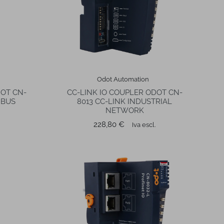
Odot Automation
DOT CN-
CC-LINK IO COUPLER ODOT CN-
IBUS
8013 CC-LINK INDUSTRIAL
NETWORK
Prezzo
228,80 €
Iva escl.