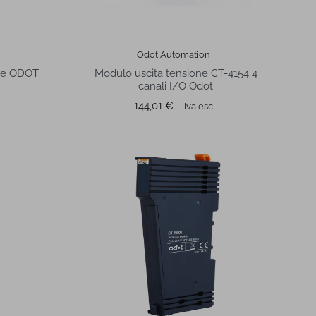
Odot Automation
le ODOT
Modulo uscita tensione CT-4154 4
canali I/O Odot
Prezzo
144,01 €
Iva escl.