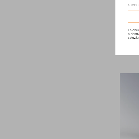
raccol
Consu
La chiu
a destr
selezio
Modulo 
16