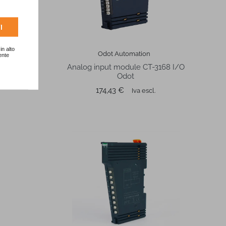
I
in alto
Odot Automation
ente
134 I/O
Analog input module CT-3168 I/O
Odot
Prezzo
174,43 €
Iva escl.