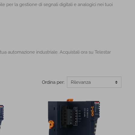
per la gestione di segnali digitali e analogici nei tuoi
tua automazione industriale. Acquistali ora su Telestar
Ordina per: