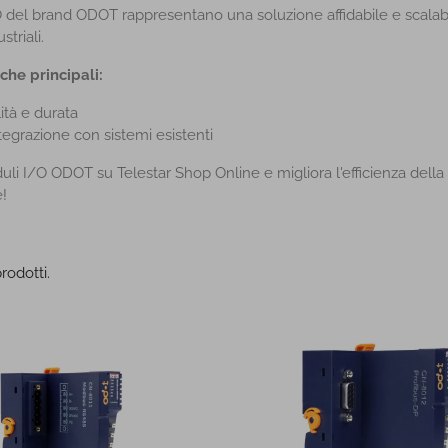
 del brand ODOT rappresentano una soluzione affidabile e scalabile 
striali.
iche principali:
lità e durata
integrazione con sistemi esistenti
uli I/O ODOT su Telestar Shop Online e migliora l'efficienza della 
!
rodotti.