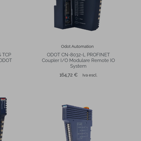
Odot Automation
 TCP
ODOT CN-8032-L PROFINET
 ODOT
Coupler I/O Modulare Remote IO
System
Prezzo
164,72 €
Iva escl.