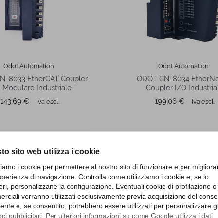
Odot Automation
Odot Automation
N-8033 EtherCAT Coupler
ODOT CN-8034 EtherNe
 Modulare Industriale
Coupler I/O Industria
Prezzo
Prezzo
143,69 €
199,06 €
Iva escl.
Iva escl.
to sito web utilizza i cookie
zziamo i cookie per permettere al nostro sito di funzionare e per migliora
sperienza di navigazione. Controlla come utilizziamo i cookie e, se lo
eri, personalizzane la configurazione. Eventuali cookie di profilazione o
rciali verranno utilizzati esclusivamente previa acquisizione del cons
utente e, se consentito, potrebbero essere utilizzati per personalizzare gl
i pubblicitari. Per ulteriori informazioni su come Google utilizza i dati