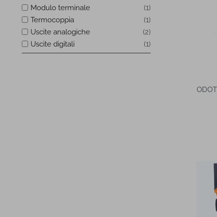
Modulo terminale
1
Termocoppia
1
Uscite analogiche
2
Uscite digitali
1
ODOT