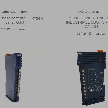
Odot Automation
Odot Automation
uscita corrente CT-4234 4
MODULO INPUT ENCO
canali Odot
INDUSTRIALE ODOT CT-5
CANALI
Prezzo
141,10 €
Iva escl.
Prezzo
183,49 €
Iva escl.