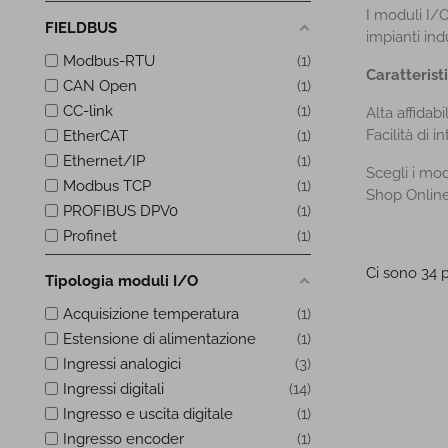
I moduli I/O
FIELDBUS
impianti indu
Modbus-RTU
1
Caratterist
CAN Open
1
CC-link
1
Alta affidabi
Facilità di 
EtherCAT
1
Ethernet/IP
1
Scegli i mod
Modbus TCP
1
Shop Online
PROFIBUS DPV0
1
Profinet
1
Ci sono 34 p
Tipologia moduli I/O
Acquisizione temperatura
1
Estensione di alimentazione
1
Ingressi analogici
3
Ingressi digitali
14
Ingresso e uscita digitale
1
Ingresso encoder
1