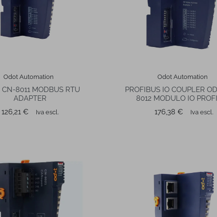
Odot Automation
Odot Automation
 CN-8011 MODBUS RTU
PROFIBUS IO COUPLER O
ADAPTER
8012 MODULO IO PROF
Prezzo
Prezzo
126,21 €
176,38 €
Iva escl.
Iva escl.