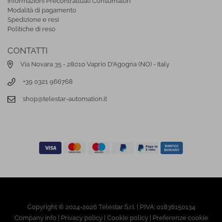
Informazioni Precontrattuali Consumatori
Modalità di pagamento
Spedizione e resi
Politiche di reso
CONTATTI
Via Novara 35 - 28010 Vaprio D'Agogna (NO) - Italy
+39 0321 966768
shop@telestar-automation.it
Copyright © 2024-2026 Telestar S.r.l. | P.IVA: 01836150134
Company info
|
Privacy policy
|
Cookie policy
|
Preferenze cookie