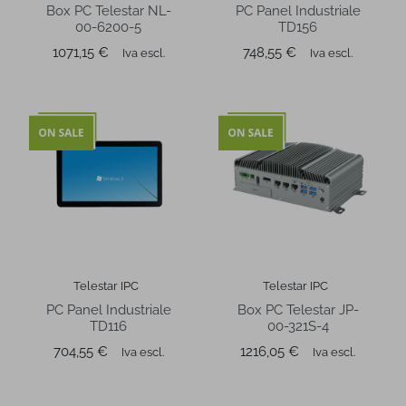
Box PC Telestar NL-
PC Panel Industriale
00-6200-5
TD156
Prezzo
Prezzo
1071,15 €
748,55 €
Iva escl.
Iva escl.
Telestar IPC
Telestar IPC
PC Panel Industriale
Box PC Telestar JP-
TD116
00-321S-4
Prezzo
Prezzo
704,55 €
1216,05 €
Iva escl.
Iva escl.