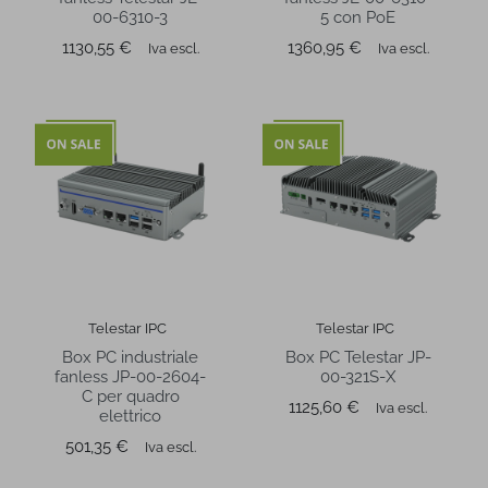
00-6310-3
5 con PoE
Prezzo
Prezzo
1130,55 €
1360,95 €
Iva escl.
Iva escl.
Telestar IPC
Telestar IPC
Box PC industriale
Box PC Telestar JP-
fanless JP-00-2604-
00-321S-X
C per quadro
Prezzo
1125,60 €
Iva escl.
elettrico
Prezzo
501,35 €
Iva escl.