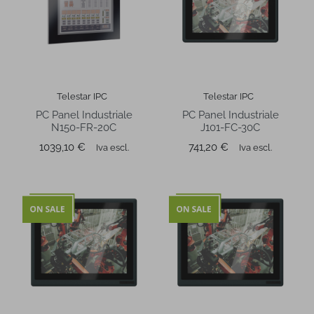
Telestar IPC
Telestar IPC
PC Panel Industriale
PC Panel Industriale
N150-FR-20C
J101-FC-30C
Prezzo
Prezzo
1039,10 €
741,20 €
Iva escl.
Iva escl.