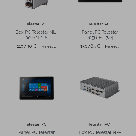
Telestar IPC
Telestar IPC
Box PC Telestar NL-
Panel PC Telestar
00-62L2-6
G156-FC-744
Prezzo
Prezzo
1107,90 €
1307,85 €
Iva escl.
Iva escl.
Telestar IPC
Telestar IPC
Panel PC Telestar
Box PC Telestar NP-