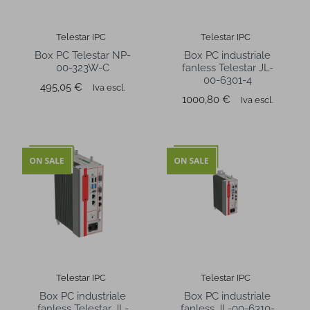
Telestar IPC
Telestar IPC
Box PC Telestar NP-
Box PC industriale
00-323W-C
fanless Telestar JL-
00-6301-4
Prezzo
495,05 €
Iva escl.
Prezzo
1000,80 €
Iva escl.
Telestar IPC
Telestar IPC
Box PC industriale
Box PC industriale
fanless Telestar JL-
fanless JL-00-6310-