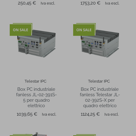
Prezzo
Prezzo
250,45 €
1753,20 €
Iva escl.
Iva escl.
Telestar IPC
Telestar IPC
Box PC industriale
Box PC industriale
fanless JL-02-391S-
fanless Telestar JL-
5 per quadro
02-392S-X per
elettrico
quadro elettrico
Prezzo
Prezzo
1039,65 €
1124,25 €
Iva escl.
Iva escl.