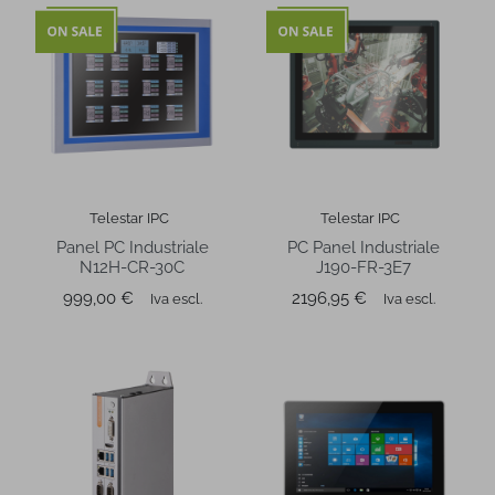
Telestar IPC
Telestar IPC
Panel PC Industriale
PC Panel Industriale
N12H-CR-30C
J190-FR-3E7
Prezzo
Prezzo
999,00 €
2196,95 €
Iva escl.
Iva escl.