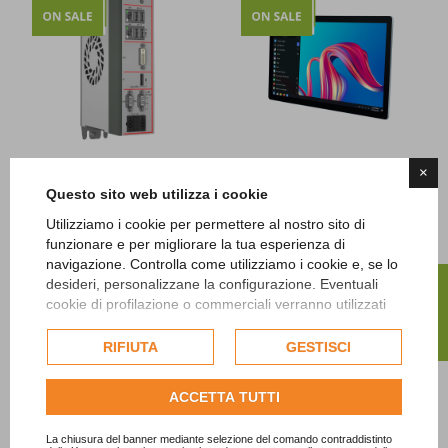
×
Telestar IPC
Telestar IPC
Questo sito web utilizza i cookie
Box PC industriale
PC Panel Industriale
Utilizziamo i cookie per permettere al nostro sito di
fanless Telestar JL-
TD215
funzionare e per migliorare la tua esperienza di
00-6300-3
Prezzo
988,35 €
Iva escl.
navigazione. Controlla come utilizziamo i cookie e, se lo
Prezzo
924,00 €
Iva escl.
FILTRO
desideri, personalizzane la configurazione. Eventuali
cookie di profilazione o commerciali verranno utilizzati
esclusivamente previa acquisizione del consenso
dell'utente e, se consentito, potrebbero essere utilizzati
RIFIUTA
GESTISCI
per personalizzare gli annunci pubblicitari. Per ulteriori
informazioni su come Google utilizza i dati raccolti,
ACCETTA TUTTI
consulta la
politica sulla privacy di Google
.
Consulta l'informativa cookie completa.
La chiusura del banner mediante selezione del comando contraddistinto