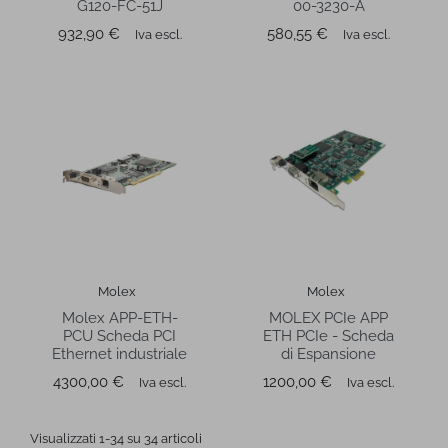
G120-FC-51J
00-3230-A
Prezzo
Prezzo
932,90 €
580,55 €
Iva escl.
Iva escl.
Molex
Molex
Molex APP-ETH-
MOLEX PCIe APP
PCU Scheda PCI
ETH PCIe - Scheda
Ethernet industriale
di Espansione
Prezzo
Prezzo
4300,00 €
1200,00 €
Iva escl.
Iva escl.
Visualizzati 1-34 su 34 articoli