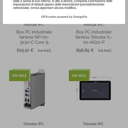
dalla X posta al suo interno, in alto a destra, comporta il permanere delle
impostazioni di default oppure delle impostazioni precedentemente
selezionate, senza apportare alcuna modifica.
OPXcookie
powered by
OrangePix
Telestar IPC
Telestar IPC
Box PC industriale
Box PC industriale
fanless NP-00-
fanless Telestar IL-
3230-C Core i5
00-AG10-P
Prezzo
Prezzo
625,10 €
856,85 €
Iva escl.
Iva escl.
Telestar IPC
Telestar IPC