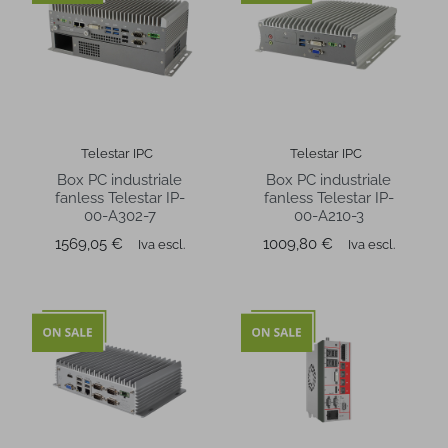
Telestar IPC
Telestar IPC
Box PC industriale
Box PC industriale
fanless Telestar IP-
fanless Telestar IP-
00-A302-7
00-A210-3
Prezzo
Prezzo
1569,05 €
1009,80 €
Iva escl.
Iva escl.