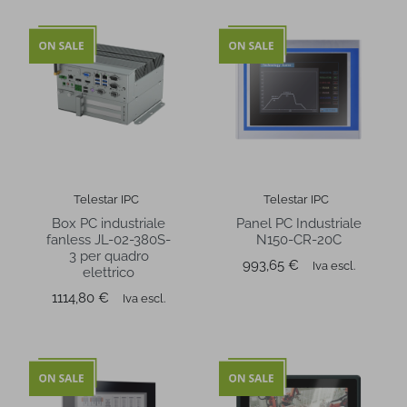
Telestar IPC
Telestar IPC
Box PC industriale
Panel PC Industriale
fanless JL-02-380S-
N150-CR-20C
3 per quadro
Prezzo
993,65 €
Iva escl.
elettrico
Prezzo
1114,80 €
Iva escl.