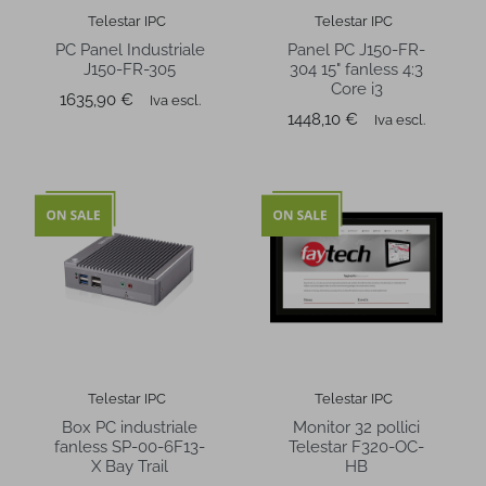
Telestar IPC
Telestar IPC
PC Panel Industriale
Panel PC J150-FR-
J150-FR-305
304 15" fanless 4:3
Core i3
Prezzo
1635,90 €
Iva escl.
Prezzo
1448,10 €
Iva escl.
Telestar IPC
Telestar IPC
Box PC industriale
Monitor 32 pollici
fanless SP-00-6F13-
Telestar F320-OC-
X Bay Trail
HB